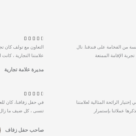
R
a





t
ة من الفخامة على فندقنا. نال
التعاون مع تولف كان ت
e
تجربة الإقامة الممتعة
علامتنا التجارية ، كانت
d
4
مديرة علامة تجارية
.
R
5
a
o





t
u
تيار الرائحة المثالية لعلامتنا
في حفل زفافنا، كان للع
e
t
ذكرها عملائنا بإستمرار
تنسى ، كل ضيف ما زال 
d
o
4
f
.
صاحب حفل زفاف
5