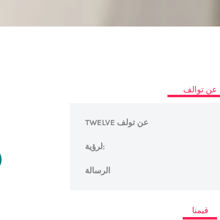
عن توالف
TWELVE عن تولف
لرؤية:
قيمنا