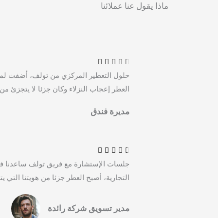
ماذا يقول عنا عملائنا
R
a





t
حلول التعطير المركزي من تولف، أضفت لمس
e
العطر إعجاب النزلاء وكان جزئا لا يتجزئ من 
d
4
مديرة فندق
.
R
5
a
o





t
u
جلسات الإستشارة مع فريق تولف ساعدنا في إخ
e
t
التجارية، أصبح العطر جزئا من هويتنا التي يت
d
o
4
f
.
مدير تسويق شركة رائدة
5